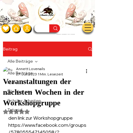
Nageldesign Schule - Nageldesign Zubehör - Nailartist - Nailartausbildung
Beitrag
Alle Beiträge
Annett Lovenails
Alle Beiträge
27. Juli 2023
1 Min. Lesezeit
Veranstaltungen der
Live
nächsten Wochen in der
Wir über uns
Schüler Arbeiten
Workshopgruppe
Tutorial
Mit NaN von 5 Sternen bewertet.
den link zur Workshopgruppe  
https://www.facebook.com/groups
/578055547145058/?