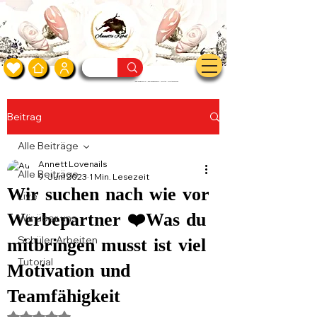
Nageldesign Schule - Nageldesign Zubehör - Nailartist - Nailartausbildung
Beitrag
Alle Beiträge
Annett Lovenails
Alle Beiträge
9. Juni 2023
1 Min. Lesezeit
Wir suchen nach wie vor
Live
Werbepartner ❤️Was du
Wir über uns
Schüler Arbeiten
mitbringen musst ist viel
Tutorial
Motivation und
Teamfähigkeit
Mit NaN von 5 Sternen bewertet.