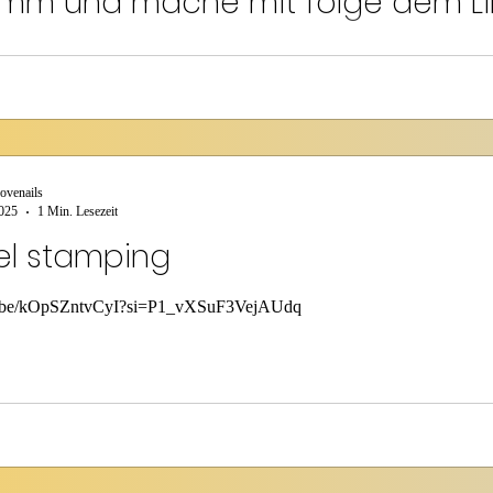
komm und mache mit folge dem L
sungen 🥰
w.instagram.com/reel/DK2QJAKqs7v/?igsh=c2czZXJxOXFyYXJm
ovenails
2025
1 Min. Lesezeit
l stamping
tu.be/kOpSZntvCyI?si=P1_vXSuF3VejAUdq