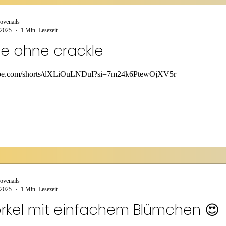
ovenails
 2025
1 Min. Lesezeit
le ohne crackle
tube.com/shorts/dXLiOuLNDuI?si=7m24k6PtewOjXV5r
ovenails
 2025
1 Min. Lesezeit
rkel mit einfachem Blümchen 😍