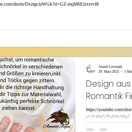
tube.com/shorts/DxztgciaWGk?si=GZ-mqM6EizxvrvI8
Annett Lovenails
29. März 2025
1 Min
Design au
Romantik Fi
https://youtube.com/s
si=V46zGJFub9iyb0g7