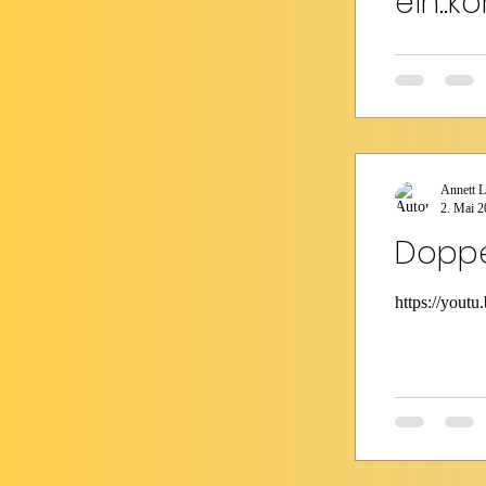
ein..
Anwei
https://ww
Annett L
2. Mai 
Doppe
https://you