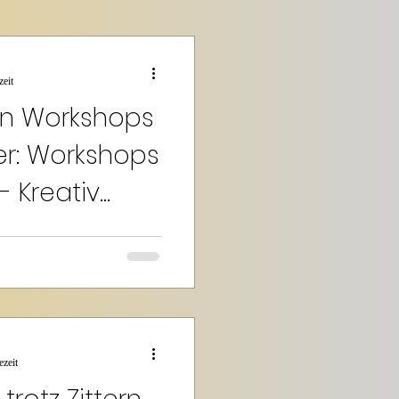
zeit
gn Workshops
ger: Workshops
- Kreativ
 nur ein Handwerk. Es ist
ät und Präzision verbindet.
e Reise mitnehmen, auf der
rbessern und deine
esign neu entfachen kannst.
 Schritt für
achen Nägeln kleine
ezeit
 setze ich auf klare,