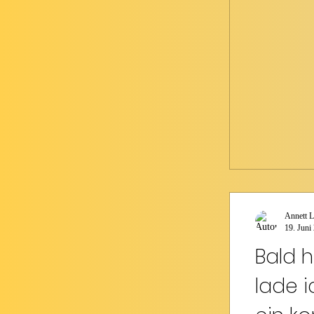
Annett L
19. Juni
Bald 
lade i