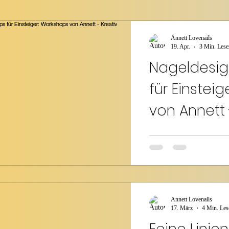
Annett Lovenails
19. Apr.
3 Min. Lese
Nageldesi
für Einstei
von Annett 
lernen
Nageldesign ist mehr als
eine Kunst, die Kreativit
Ich möchte dich auf ein
du deine Fähigkeiten ve
Leidenschaft für Nageld
Mit den Workshops von Annett lernst du
Annett Lovenails
Schritt, wie du aus einf
17. März
4 Min. Les
Kunstwerke machst. Dabei