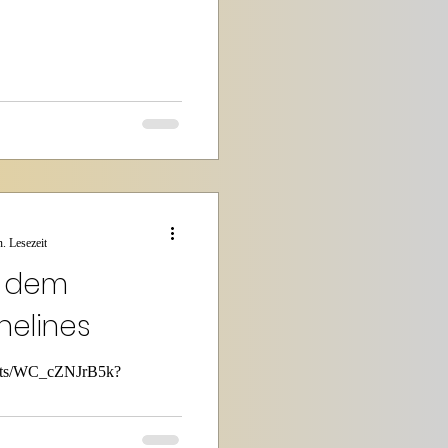
. Lesezeit
s dem
nelines
horts/WC_cZNJrB5k?