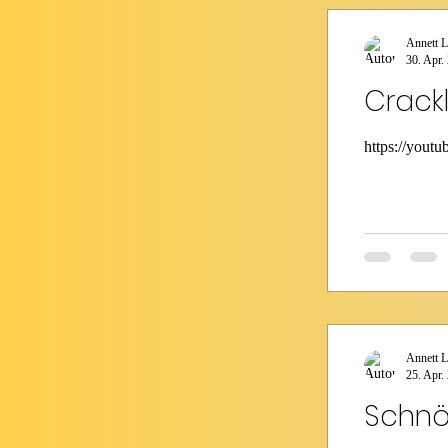
Annett L
30. Apr.
Crack
https://you
Annett L
25. Apr.
Schnö