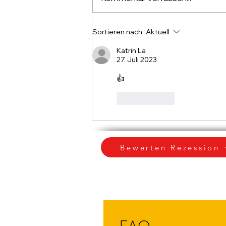
Einsteiger: Workshops von
Annett - Kreativ lernen
Sortieren nach:
Aktuell
Katrin La
27. Juli 2023
👍
Gefällt mir
Bewerten Rezession