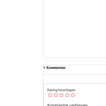
1 Kommentar
Rating hinzufügen
Nageldesign Workshops für
Kommentar verfassen...