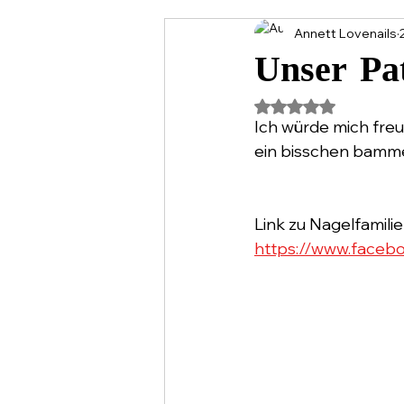
Annett Lovenails
Unser Pat
Mit NaN von 5 Stern
Ich würde mich freu
ein bisschen bamme
Link zu Nagelfamilie
https://www.face