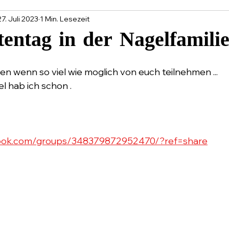
27. Juli 2023
1 Min. Lesezeit
entag in der Nagelfamili
en bewertet.
en wenn so viel wie moglich von euch teilnehmen ...
l hab ich schon .
 
book.com/groups/348379872952470/?ref=share