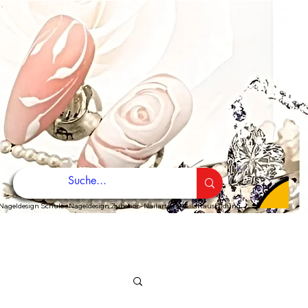
Nageldesign Schule - Nageldesign Zubehör - Nailartist - Nailartausbildung