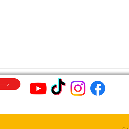
Ich weiß, wie sich das anfühlt.
mit 
Ich zeige dir Tipps und Tricks
naila